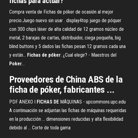
fichas
para actuar?
Compra venta de Fichas de póker de ocasión al mejor
precio.Juego nuevo sin usar . display4top juego de póquer
con 300 chips láser de alta calidad de 12 gramos núcleo de
metal, 2 barajas de cartas, distribuidor, ciega pequeña, big
blind buttons y 5 dados las fichas pesan 12 gramos cada una
y están...
Fichas
de
póker
: ¿Cual elegir? - Maestros del
Poker
…
Proveedores de China ABS de la
ficha de póker, fabricantes ...
PDF
ANEXO I
FICHAS
DE
MÁQUINAS - upcommons.upc.edu
A continuación se adjuntan las fichas de máquinas requeridas
en la producción ... dimensiones reducidas y alta flexibilidad
debido al ... Corte de toda gama