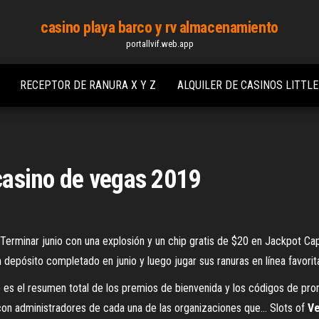
casino playa barco y rv almacenamiento
portallvif.web.app
RECEPTOR DE RANURA X Y Z
ALQUILER DE CASINOS LITTLE
 casino de vegas 2019
 Terminar junio con una explosión y un chip gratis de $20 en Jackpot C
un depósito completado en junio y luego jugar sus ranuras en línea favori
te es el resumen total de los premios de bienvenida y los códigos de pr
n administradores de cada una de las organizaciones que... Slots of
V