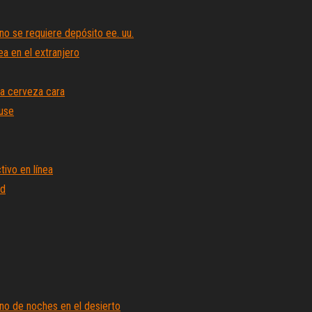
 no se requiere depósito ee. uu.
ea en el extranjero
za cerveza cara
ouse
tivo en línea
ad
ino de noches en el desierto