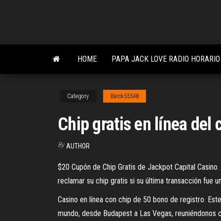
Skip
to
the
content
HOME
PAPA JACK LOVE RADIO HORARIO
Category
Barck55548
Chip gratis en línea del
By
AUTHOR
$20 Cupón de Chip Gratis de Jackpot Capital Casino.
reclamar su chip gratis si su última transacción fue 
Casino en línea con chip de 50 bono de registro. Es
mundo, desde Budapest a Las Vegas, reuniéndonos co