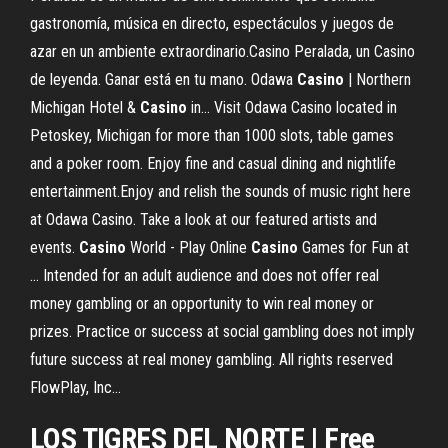
gastronomía, música en directo, espectáculos y juegos de
azar en un ambiente extraordinario.Casino Peralada, un Casino
de leyenda. Ganar está en tu mano. Odawa
Casino
| Northern
Michigan Hotel &
Casino
in… Visit Odawa Casino located in
Petoskey, Michigan for more than 1000 slots, table games
and a poker room. Enjoy fine and casual dining and nightlife
entertainment.Enjoy and relish the sounds of music right here
at Odawa Casino. Take a look at our featured artists and
events.
Casino
World - Play Online
Casino
Games for Fun at
… Intended for an adult audience and does not offer real
money gambling or an opportunity to win real money or
prizes. Practice or success at social gambling does not imply
future success at real money gambling. All rights reserved
FlowPlay, Inc...
LOS TIGRES DEL NORTE | Free