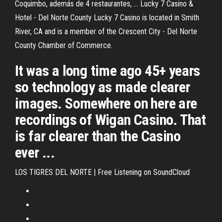
Coquimbo, además de 4 restaurantes, ... Lucky 7 Casino &
Hotel - Del Norte County Lucky 7 Casino is located in Smith
River, CA and is a member of the Crescent City - Del Norte
County Chamber of Commerce.
It was a long time ago 45+ years
so technology as made clearer
images. Somewhere on here are
recordings of Wigan Casino. That
is far clearer than the Casino
ever ...
LOS TIGRES DEL NORTE | Free Listening on SoundCloud