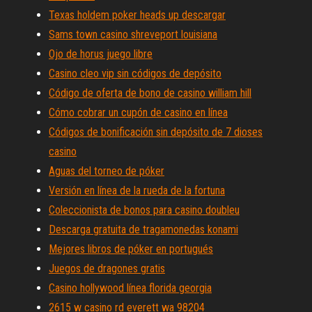
Texas holdem poker heads up descargar
Sams town casino shreveport louisiana
Ojo de horus juego libre
Casino cleo vip sin códigos de depósito
Código de oferta de bono de casino william hill
Cómo cobrar un cupón de casino en línea
Códigos de bonificación sin depósito de 7 dioses
casino
Aguas del torneo de póker
Versión en línea de la rueda de la fortuna
Coleccionista de bonos para casino doubleu
Descarga gratuita de tragamonedas konami
Mejores libros de póker en portugués
Juegos de dragones gratis
Casino hollywood línea florida georgia
2615 w casino rd everett wa 98204