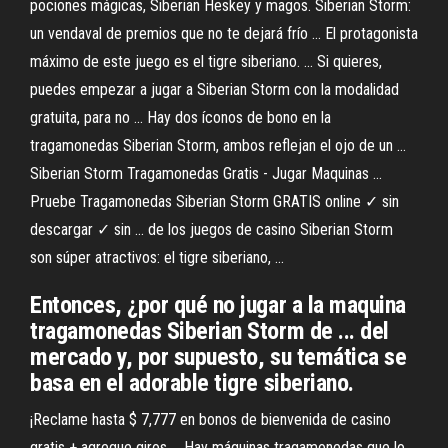
pociones mágicas, Siberian Heskey y magos. Siberian Storm:
un vendaval de premios que no te dejará frío ... El protagonista
máximo de este juego es el tigre siberiano. ... Si quieres,
puedes empezar a jugar a Siberian Storm con la modalidad
gratuita, para no ... Hay dos íconos de bono en la
tragamonedas Siberian Storm, ambos reflejan el ojo de un ...
Siberian Storm Tragamonedas Gratis - Jugar Maquinas ...
Pruebe Tragamonedas Siberian Storm GRATIS online ✓ sin
descargar ✓ sin ... de los juegos de casino Siberian Storm
son súper atractivos: el tigre siberiano, ...
Entonces, ¿por qué no jugar a la maquina
tragamonedas Siberian Storm de ... del
mercado y, por supuesto, su temática se
basa en el adorable tigre siberiano.
¡Reclame hasta $ 7,777 en bonos de bienvenida de casino
gratis + agregue giros ... Hay máquinas tragamonedas que lo