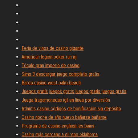
Feria de vinos de casino gigante
American legion poker run nj
Tócalo gran imperio de casino
Sims 3 descargar juego completo gratis
Barco casino west palm beach
Juegos gratis juegos gratis juegos gratis juegos gratis
Juega tragamonedas igt en línea por diversión
Atlantis casino códigos de bonificación sin depósito
Casino noche de año nuevo bañarse bañarse
Programa de casino enghien les bains
Casino más cercano a el reno oklahoma