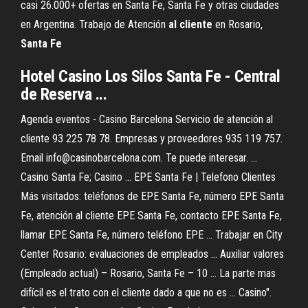
casi 26.000+ ofertas en Santa Fe, Santa Fe y otras ciudades
en Argentina. Trabajo de Atención
al
cliente
en Rosario,
Santa
Fe
Hotel Casino Los Silos Santa Fe - Central
de Reserva ...
Agenda eventos - Casino Barcelona Servicio de atención al
cliente 93 225 78 78. Empresas y proveedores 935 119 757.
Email info@casinobarcelona.com. Te puede interesar. ...
Casino Santa Fe; Casino ... EPE Santa Fe | Telefono Clientes
Más visitados: teléfonos de EPE Santa Fe, número EPE Santa
Fe, atención al cliente EPE Santa Fe, contacto EPE Santa Fe,
llamar EPE Santa Fe, número teléfono EPE ... Trabajar en City
Center Rosario: evaluaciones de empleados ... Auxiliar valores
(Empleado actual) – Rosario, Santa Fe – 10 ... La parte mas
difícil es el trato con el cliente dado a que no es ... Casino".