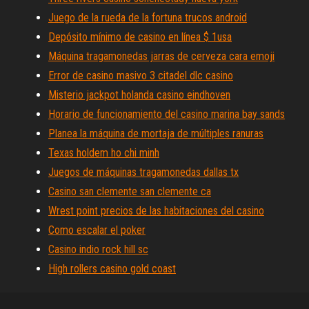
Juego de la rueda de la fortuna trucos android
Depósito mínimo de casino en línea $ 1usa
Máquina tragamonedas jarras de cerveza cara emoji
Error de casino masivo 3 citadel dlc casino
Misterio jackpot holanda casino eindhoven
Horario de funcionamiento del casino marina bay sands
Planea la máquina de mortaja de múltiples ranuras
Texas holdem ho chi minh
Juegos de máquinas tragamonedas dallas tx
Casino san clemente san clemente ca
Wrest point precios de las habitaciones del casino
Como escalar el poker
Casino indio rock hill sc
High rollers casino gold coast