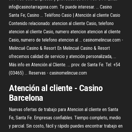
info@casinotarragona.com. Te puede interesar. ... Casino
Santa Fe; Casino ... Teléfono Casio | Atención al cliente Casio
Contenido relacionado: atencion al cliente Casio, telefono
atencion al cliente Casio, numero atencion atencion al cliente
Casio, numero de telefono atencion al ... casinomelincue.com -
Melincué Casino & Resort En Melincué Casino & Resort
ofrecemos calidad de servicio y atención personalizada, ...
Más info en Atención al Cliente. ... prov. de Santa Fe. Tel: +54
(03465) ... Reservas - casinomelincue.com
Atención al cliente - Casino
Barcelona
Nuevas ofertas de trabajo para Atencion al cliente en Santa
Fe, Santa Fe. Empresas confiables. Tiempo completo, medio
y parcial. Sin costo, fácil y rápido puedes encontrar trabajo en