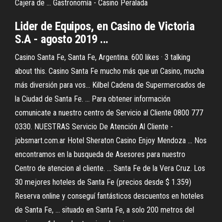
Cajera de ... Gastronomía - Casino Peralada
Lider de Equipos, en Casino de Victoria
S.A - agosto 2019 ...
Casino Santa Fe, Santa Fe, Argentina. 600 likes · 3 talking
about this. Casino Santa Fe mucho más que un Casino, mucha
más diversión para vos... Kilbel Cadena de Supermercados de
la Ciudad de Santa Fe. ... Para obtener información
comunicate a nuestro centro de Servicio al Cliente 0800 777
0330. NUESTRAS Servicio De Atención Al Cliente -
jobsmart.com.ar Hotel Sheraton Casino Enjoy Mendoza ... Nos
encontramos en la busqueda de Asesores para nuestro
Centro de atencion al cliente. ... Santa Fe de la Vera Cruz. Los
30 mejores hoteles de Santa Fe (precios desde $ 1.359)
Reserva online y conseguí fantásticos descuentos en hoteles
de Santa Fe, ... situado en Santa Fe, a solo 200 metros del