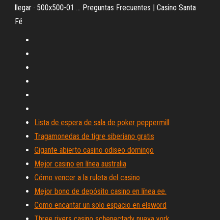
llegar · 500x500-01 ... Preguntas Frecuentes | Casino Santa
Fé
Lista de espera de sala de poker peppermill
Tragamonedas de tigre siberiano gratis
Gigante abierto casino odiseo domingo
Mejor casino en línea australia
Cómo vencer a la ruleta del casino
Mejor bono de depósito casino en línea ee.
Como encantar un solo espacio en elsword
Three rivers casino schenectady nueva york