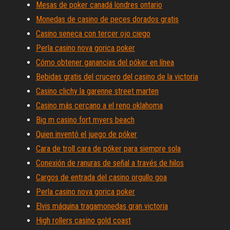
Mesas de poker canadá londres ontario
Monedas de casino de peces dorados gratis
Casino seneca con tercer ojo ciego
Perla casino nova gorica poker
Cómo obtener ganancias del póker en línea
Bebidas gratis del crucero del casino de la victoria
Casino clichy la garenne street marten
Casino más cercano a el reno oklahoma
Big m casino fort myers beach
Quien inventó el juego de póker
Cara de troll cara de póker para siempre sola
Conexión de ranuras de señal a través de hilos
Cargos de entrada del casino orgullo goa
Perla casino nova gorica poker
Elvis máquina tragamonedas gran victoria
High rollers casino gold coast