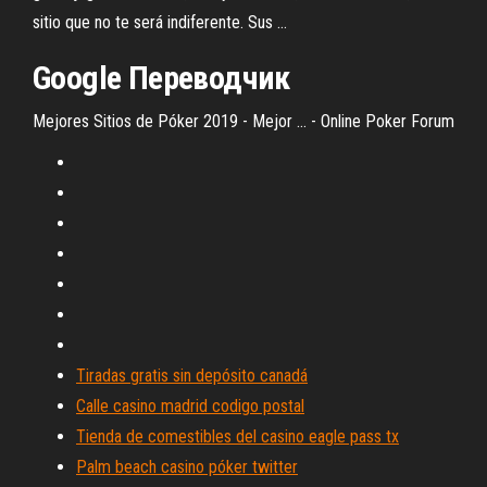
sitio que no te será indiferente. Sus …
Google Переводчик
Mejores Sitios de Póker 2019 - Mejor ... - Online Poker Forum
Tiradas gratis sin depósito canadá
Calle casino madrid codigo postal
Tienda de comestibles del casino eagle pass tx
Palm beach casino póker twitter