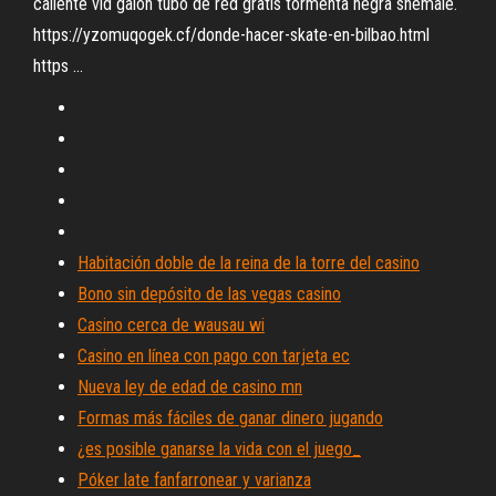
caliente vid galón tubo de red gratis tormenta negra shemale.
https://yzomuqogek.cf/donde-hacer-skate-en-bilbao.html
https ...
Habitación doble de la reina de la torre del casino
Bono sin depósito de las vegas casino
Casino cerca de wausau wi
Casino en línea con pago con tarjeta ec
Nueva ley de edad de casino mn
Formas más fáciles de ganar dinero jugando
¿es posible ganarse la vida con el juego_
Póker late fanfarronear y varianza