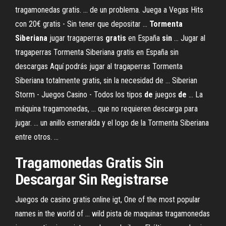
tragamonedas gratis. ... de un problema. Juega a Vegas Hits
con 20€ gratis - Sin tener que depositar ...
Tormenta
Siberiana
jugar tragaperras
gratis
en España
sin
... Jugar al
tragaperras Tormenta Siberiana gratis en España sin
descargas Aquí podrás jugar al tragaperras Tormenta
Siberiana totalmente gratis, sin la necesidad de ... Siberian
Storm - Juegos Casino - Todos los tipos
de
juegos
de
... La
máquina tragamonedas, ... que no requieren descarga para
jugar. ... un anillo esmeralda y el logo de la Tormenta Siberiana
entre otros. ...
Tragamonedas Gratis Sin
Descargar Sin Registrarse
Juegos de casino gratis online igt, One of the most popular
names in the world of ... wild pista de maquinas tragamonedas